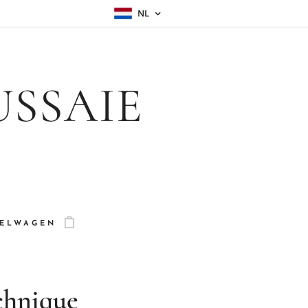
NL
USSAIE
ELWAGEN
echnique