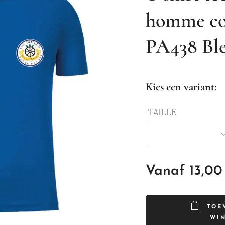
homme co
PA438 Bl
Kies een variant:
TAILLE
Vanaf
13,00
TOE
WI