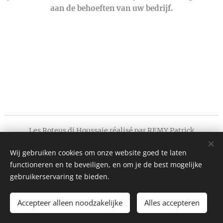
aan de behoeften van uw bedrijf.
Les Roteus di Houssaie réalisé par REMY Patrick
© Rechten voorbehouden 2017
Wij gebruiken cookies om onze website goed te laten
Laatste update op 22/04/2020
functioneren en te beveiligen, en om je de best mogelijke
Cookies
gebruikerservaring te bieden.
Talen
Accepteer alleen noodzakelijke
Alles accepteren
Français
Nederlands
English
Deutsch