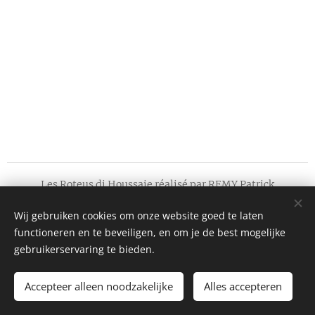
Les Roteus di Houssaie réalisé par REMY Patrick
© Rechten voorbehouden 2017
Wij gebruiken cookies om onze website goed te laten
Laatste update op 22/04/2020
functioneren en te beveiligen, en om je de best mogelijke
Cookies
gebruikerservaring te bieden.
Talen
Accepteer alleen noodzakelijke
Alles accepteren
Français
Nederlands
English
Deutsch