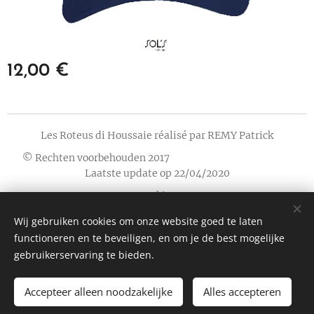
12,00
€
Les Roteus di Houssaie réalisé par REMY Patrick
© Rechten voorbehouden 2017
Laatste update op 22/04/2020
Cookies
Wij gebruiken cookies om onze website goed te laten
Talen
functioneren en te beveiligen, en om je de best mogelijke
Français
Nederlands
English
Deutsch
gebruikerservaring te bieden.
Accepteer alleen noodzakelijke
Alles accepteren
TOEVOEGEN AAN DE WINKELWAGEN