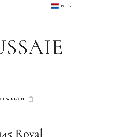
NL
USSAIE
ELWAGEN
45 Royal