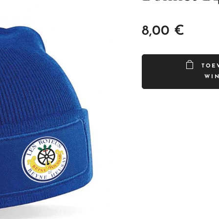
8,00
€
TOE
WI