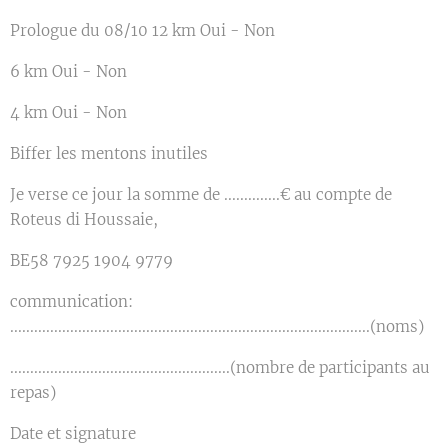
Prologue du 08/10 12 km Oui - Non
6 km Oui - Non
4 km Oui - Non
Biffer les mentons inutiles
Je verse ce jour la somme de ..............€ au compte de
Roteus di Houssaie,
BE58 7925 1904 9779
communication:
..........................................................................................(noms)
.......................................................(nombre de participants au
repas)
Date et signature