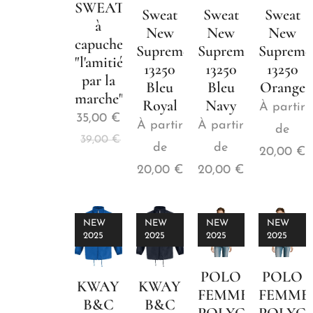
SWEAT
Sweat
Sweat
Sweat
à
New
New
New
capuche
Supreme
Supreme
Supreme
"l'amitié
13250
13250
13250
par la
Bleu
Bleu
Orange
marche"
Royal
Navy
À partir
35,00
€
À partir
À partir
de
39,00
€
de
de
20,00
€
20,00
€
20,00
€
NEW
NEW
NEW
NEW
2025
2025
2025
2025
POLO
POLO
KWAY
KWAY
FEMME
FEMME
B&C
B&C