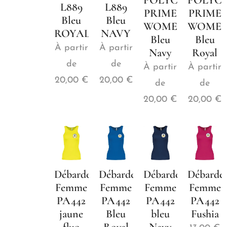
POLYCOTON
POLYC
L889
L889
PRIME
PRIME
Bleu
Bleu
WOMEN
WOME
ROYAL
NAVY
Bleu
Bleu
À partir
À partir
Navy
Royal
de
de
À partir
À partir
20,00
€
20,00
€
de
de
20,00
€
20,00
€
Débardeur
Débardeur
Débardeur
Débarde
Femme
Femme
Femme
Femme
PA442
PA442
PA442
PA442
jaune
Bleu
bleu
Fushia
fluo
Royal
Navy