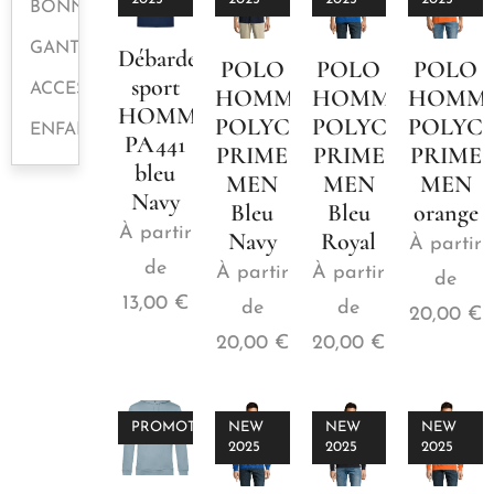
BONNETS
GANTS
Débardeur
POLO
POLO
POLO
sport
ACCESSOIRES
HOMME
HOMME
HOMM
HOMME
POLYCOTON
POLYCOTON
POLYC
ENFANTS
PA441
PRIME
PRIME
PRIME
bleu
MEN
MEN
MEN
Navy
Bleu
Bleu
orange
À partir
Navy
Royal
À partir
de
À partir
À partir
de
13,00
€
de
de
20,00
€
20,00
€
20,00
€
PROMOTION
NEW
NEW
NEW
2025
2025
2025