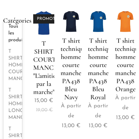
Catégories
PROMOTION
Tous
les
T shirt
T shirt
T shirt
produits
T
technique
technique
techniqu
SHIRT
T
homme
homme
homme
COURTE
SHIRT
courte
courte
courte
HOMME
MANCHE
manche
manche
manche
COURTE
"L'amitié
MANCHE
PA438
PA438
PA438
par la
Bleu
Bleu
Orange
marche"
T
Navy
Royal
SHIRT
À partir
15,00
€
HOMME
À partir
À partir
de
19,00
€
LONGUE
de
de
13,00
€
MANCHE
13,00
€
13,00
€
T
SHIRT