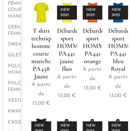
FEMME
COURTE
NEW
NEW
NEW
2025
2025
2025
MANCHE
DEBARDEUR
T shirt
Débardeur
Débardeur
Débarde
FEMME
technique
sport
sport
sport
homme
HOMME
HOMME
HOMM
SWEAT
courte
PA441
PA441
PA441
GILETS
manche
jaune
orange
bleu
POLOS
PA438
fluo
Royal
À partir
HOMME
Jaune
À partir
À partir
de
POLOS
À partir
de
de
13,00
€
FEMME
de
13,00
€
13,00
€
VESTES
13,00
€
KWAY
CASQUETTES
NEW
NEW
NEW
NEW
2025
2025
2025
2025