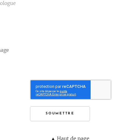
rologue
mage
SOUMETTRE
▲ Haut de page