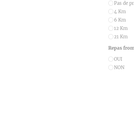
Pas de p
4 Km
6 Km
12 Km
21 Km
Repas fro
OUI
NON