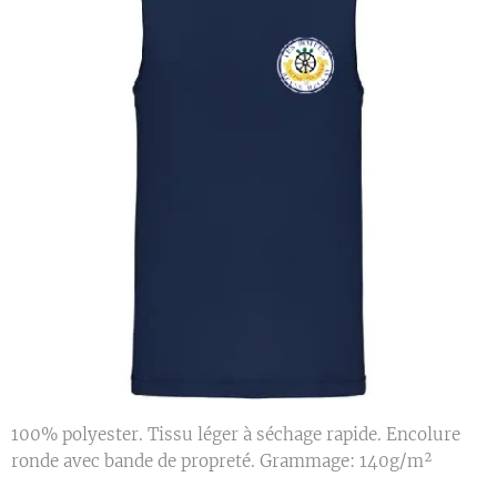
100% polyester. Tissu léger à séchage rapide. Encolure
ronde avec bande de propreté. Grammage: 140g/m²