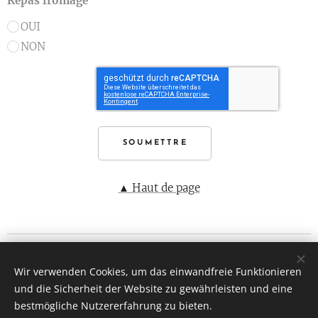
Repas fromage
OUI
NON
SOUMETTRE
▲ Haut de page
Les Roteus di Houssaie
Wir verwenden Cookies, um das einwandfreie Funktionieren
© Droits réservés 2017
und die Sicherheit der Website zu gewährleisten und eine
Dernière mise à jour le 13/11/2023
Cookies
bestmögliche Nutzererfahrung zu bieten.