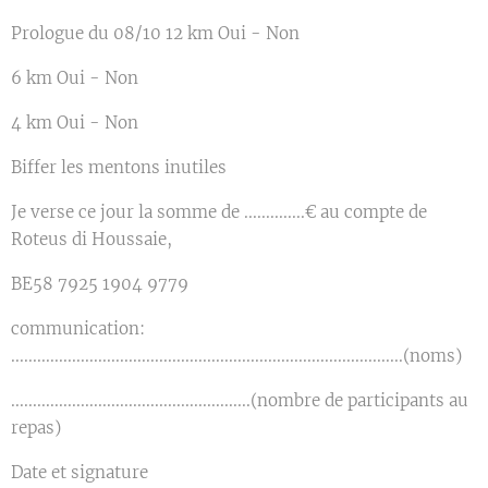
Prologue du 08/10 12 km Oui - Non
6 km Oui - Non
4 km Oui - Non
Biffer les mentons inutiles
Je verse ce jour la somme de ..............€ au compte de
Roteus di Houssaie,
BE58 7925 1904 9779
communication:
..........................................................................................(noms)
.......................................................(nombre de participants au
repas)
Date et signature