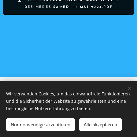
TÉLÉCHARGER FOLDER MARCHE FETE
DES MERES SAMEDI 11 MAI 2024.PDF
Les Roteus di Houssaie
Wir verwenden Cookies, um das einwandfreie Funktionieren
© Droits réservés 2017
und die Sicherheit der Website zu gewährleisten und eine
Dernière mise à jour le 13/11/2023
Cookies
bestmögliche Nutzererfahrung zu bieten.
Sprachen
Nur notwendige akzeptieren
Alle akzeptieren
Français
Nederlands
English
Deutsch