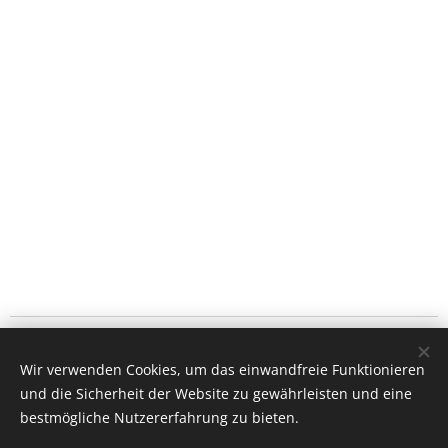
Les Roteus di Houssaie
Wir verwenden Cookies, um das einwandfreie Funktionieren
© Droits réservés 2017
und die Sicherheit der Website zu gewährleisten und eine
Dernière mise à jour le 13/11/2023
Cookies
bestmögliche Nutzererfahrung zu bieten.