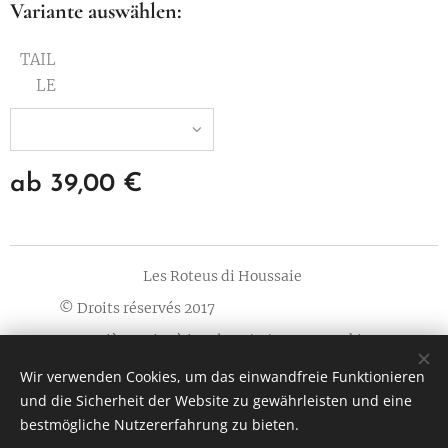
Variante auswählen:
TAIL
LE
ab
39,00
€
Les Roteus di Houssaie
© Droits réservés 2017
Dernière mise à jour le 13/11/2023
Cookies
Wir verwenden Cookies, um das einwandfreie Funktionieren
Sprachen
und die Sicherheit der Website zu gewährleisten und eine
Français
Nederlands
English
Deutsch
bestmögliche Nutzererfahrung zu bieten.