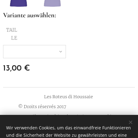
Variante auswählen:
TAIL
LE
13,00
€
Les Roteus di Houssaie
© Droits réservés 2017
Dernière mise à jour le 13/11/2023
Cookies
Wir verwenden Cookies, um das einwandfreie Funktionieren
Sprachen
und die Sicherheit der Website zu gewährleisten und eine
Français
Nederlands
English
Deutsch