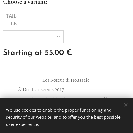
Choose a variant:
TAIL
LE
Starting at
55.00
€
Les Roteus di Houssaie
© Droits réservés 2017
Dernière mise à jour le 13/11/2023
Cookies
We use cookies to enable the proper functioning and
Languages
security of our website, and to offer you the best possible
Français
Nederlands
English
Deutsch
user experience.