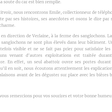
a soute du car est bien remplie.
titvoir, nous rencontrons Emile, collectionneur de télép
te par ses histoires, ses anecdotes et osons le dire par s
charme.
en direction de Verlaine, à la ferme des sanglochons. La
 sanglochons ne sont plus élevés dans leur bâtiment. 
tefois visible et ne se fait pas prier pour satisfaire le
ns venant d'autres exploitations est traitée duran
e. En effet, un seul abattoir ouvre ses portes durant 
iqu'il en soit, nous écoutons attentivement les explication
alaisons avant de les déguster sur place avec les bières 
ous remercions pour vos sourires et votre bonne humeu