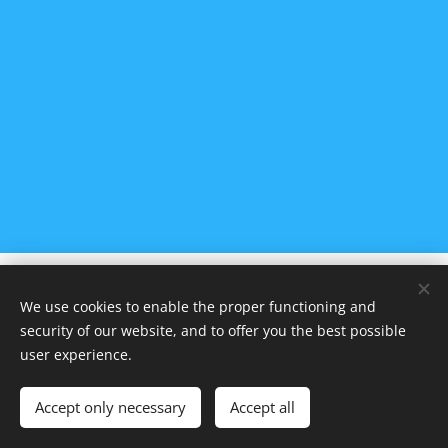
Les Roteus di Houssaie
We use cookies to enable the proper functioning and
© Droits réservés 2017
security of our website, and to offer you the best possible
Dernière mise à jour le 13/11/2023
Cookies
user experience.
Languages
Accept only necessary
Accept all
Français
Nederlands
English
Deutsch