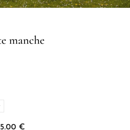
te manche
15.00
€