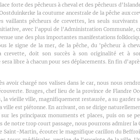
lace forte des pêcheurs à cheval et des pêcheurs d'Islan
 Oostduinkerke la coutume ancestrale de la pêche aux cre
 vaillants pêcheurs de crevettes, les seuls survivants
initiative, avec l'appui de l'Administration Communale, c
evenue une des plus importantes manifestations folkloriqu
us le signe de la mer, de la pêche, du 'pêcheur à chev
 la crevette, doit son succès à son originalité et à s
e sera libre à chacun pour ses déplacements. En fin d'après
ès avoir chargé nos valises dans le car, nous nous rendro
écouverte. Bruges, chef lieu de la province de Flandre O
 la vieille ville, magnifiquement restaurée, a su garder 
 ville est piétonne. En arrivant, on se dirige naturellemen
 sur les principaux monuments et places, puis on se pe
rs de notre trop court passage, nous pourrons admirer la 
lise Saint-Martin, écouter le magnifique carillon du Beffroi,
es tours médiévales, vestige de l'enceinte de la ville. U