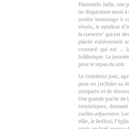
Flamande. Jadis, une p
ne disparaisse aussi à
rendre hommage à ces
révolu, le syndicat d'
la crevette' qui est d
placée entièrement so
crustacé qui est ...
folklorique. La journé
pour le repas du soir.
Le troisième jour, apr
pour en (re)faire sa d
remparts et de douves,
Une grande partie de la
touristiques, donnant
ruelles adjacentes. Lo
ville, le Beffroi, l'ég
avoir un bref aperçu d